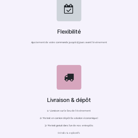
Flexibilité
Ajustement de votre commande jusqu'à 15 jours avant l'événement
Livraison & dépôt
1/ Livraison sur le lieu de l'événement
2/ Retrait en camion dépôt (la solution économique)
3/ Retrait gratuit dans l'un de nos entrepôts
Détails & explicatifs