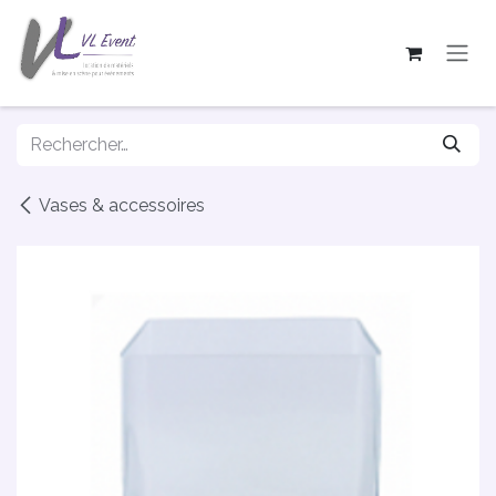
Se rendre au contenu
Vases & accessoires