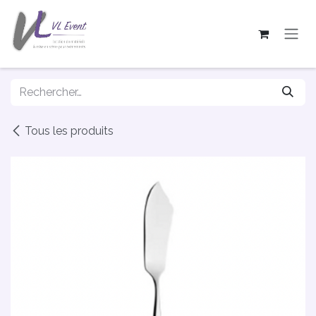
Se rendre au contenu
Tous les produits