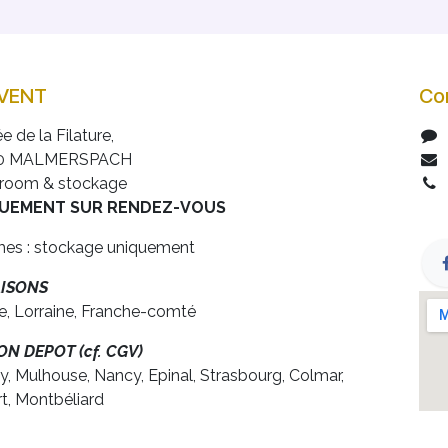
EVENT
Co
ée de la Filature,
0 MALMERSPACH
room & stockage
UEMENT SUR RENDEZ-VOUS
es : stockage uniquement
AISONS
e, Lorraine, Franche-comté
N DEPOT (cf. CGV)
y, Mulhouse, Nancy, Epinal, Strasbourg, Colmar,
rt, Montbéliard