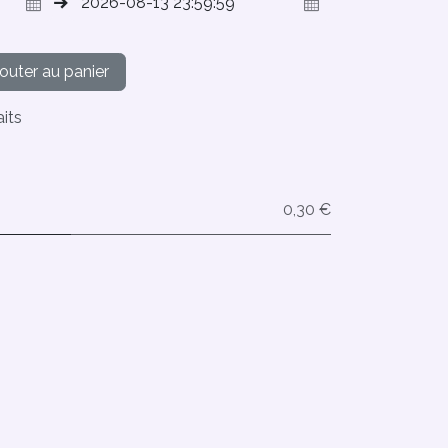
outer au panier
aits
0,30 €