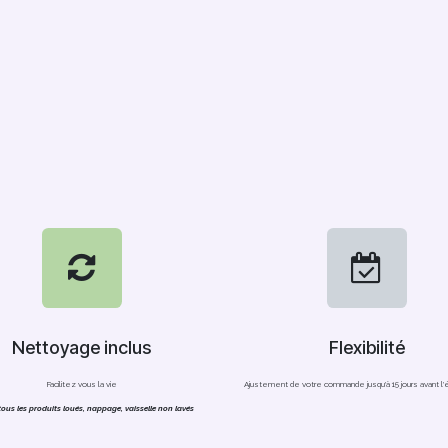
Nettoyage inclus
Flexibilité
Facilitez vous la vie
Ajustement de votre commande jusqu'à 15 jours avant 
ous les produits loués, nappage, vaisselle non lavés