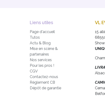
Liens utiles
VL 
Page d'accueil
15 all
Tutos
6855
Actu & Blog
Show
Mise en scène &
UNIQ
partenaires
Charm
Nos services
Pour les pros !
LIVR
CGV
Alsac
Contactez-nous
Règlement CB
CAMIO
Dépôt de garantie
Cerna
Belfo