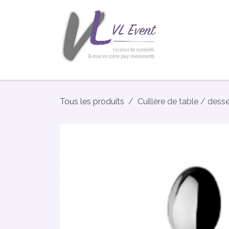
Se rendre au contenu
Accueil
De
Tous les produits
Cuillère de table / dess