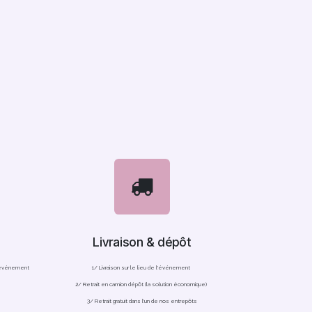
Livraison & dépôt
l'événement
1/ Livraison sur le lieu de l'événement
2/ Retrait en camion dépôt (la solution économique)
3/ Retrait gratuit dans l'un de nos entrepôts