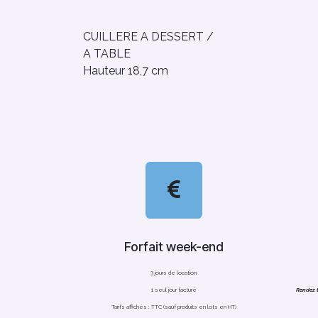
CUILLERE A DESSERT /
A TABLE
Hauteur 18,7 cm
Forfait week-end
3 jours de location
1 seul jour facturé
Rendez t
Tarifs affichés : TTC (sauf produits en lots en HT)