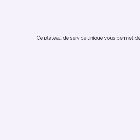
Ce plateau de service unique vous permet de 
d’aliments. Les différentes étagères en bois p
servir des fruits, des noix, du fromage, de la v
charcuterie et des collations comme un pro. Il 
de dessert pour les cupcakes, les beignets e
Hauteur 82 cm
Largeur 30 cm
Longueur 95 cm