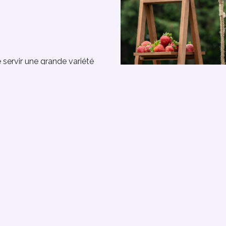
servir une grande variété
euvent être utilisées pour
iande, du pain, de la
a fière allure sur une table
t autres bonbons.