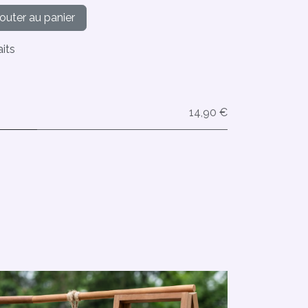
outer au panier
aits
14,90 €