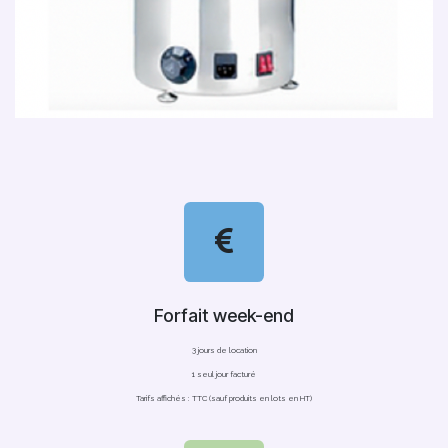
Forfait week-end
3 jours de location
1 seul jour facturé
Tarifs affichés : TTC (sauf produits en lots en HT)