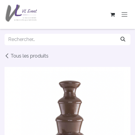
Se rendre au contenu
Tous les produits