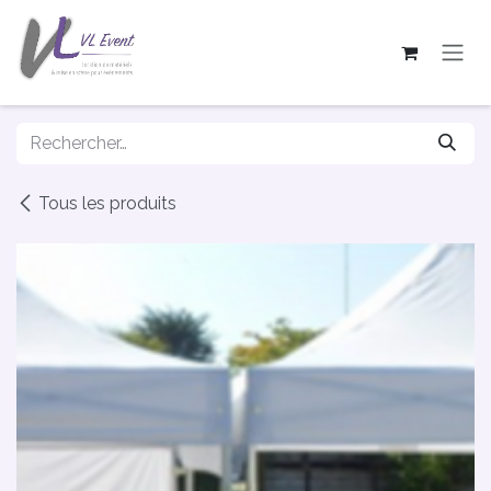
Se rendre au contenu
Tous les produits