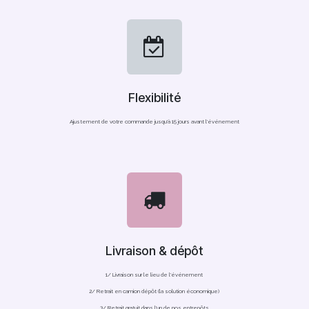
Flexibilité
Ajustement de votre commande jusqu'à 15 jours avant l'événement
Livraison & dépôt
1/ Livraison sur le lieu de l'événement
2/ Retrait en camion dépôt (la solution économique)
3/ Retrait gratuit dans l'un de nos entrepôts