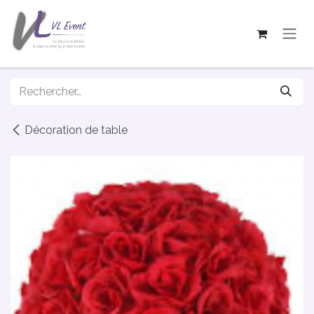
Se rendre au contenu
Décoration de table