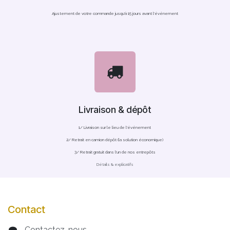
Ajustement de votre commande jusqu'à 15 jours avant l'événement
Livraison & dépôt
1/ Livraison sur le lieu de l'événement
2/ Retrait en camion dépôt (la solution économique)
3/ Retrait gratuit dans l'un de nos entrepôts
Détails & explicatifs
Contact
Contactez-nous