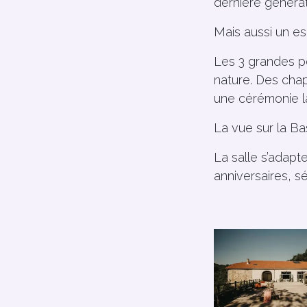
dernière générat
Mais aussi un es
Les 3 grandes po
nature. Des chap
une cérémonie l
La vue sur la Bas
La salle s’adap
anniversaires, s