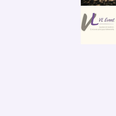
in
Actu & Blog