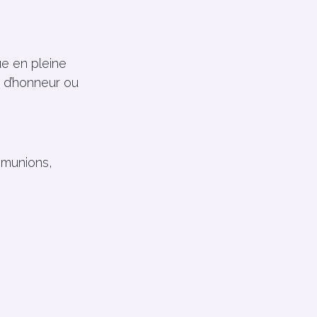
ue en pleine
n d’honneur ou
mmunions,