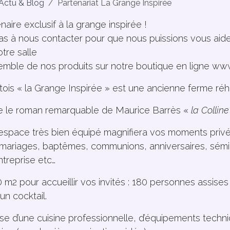
Actu & Blog
Partenariat La Grange Inspirée
aire exclusif à la grange inspirée !
pas à nous contacter pour que nous puissions vous aide
otre salle
emble de nos produits sur notre boutique en ligne
www
ois « la Grange Inspirée » est une ancienne ferme réha
 le roman remarquable de Maurice Barrès «
la Colline
 espace très bien équipé magnifiera vos moments priv
 mariages, baptêmes, communions, anniversaires, sémi
treprise etc…
 m2 pour accueillir vos invités : 180 personnes assise
n cocktail.
se d’une cuisine professionnelle, d’équipements techn