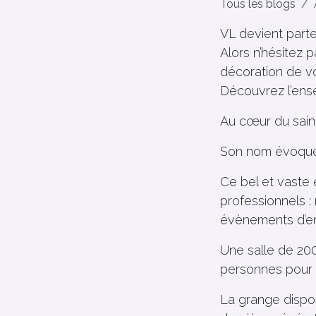
Tous les blogs
VL devient parten
Alors n’hésitez 
décoration de v
Découvrez l’ens
Au cœur du saint
Son nom évoque
Ce bel et vaste
professionnels :
évènements d’en
Une salle de 200
personnes pour u
La grange dispo