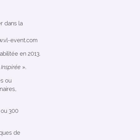
r dans la
.vl-event.com
bilitée en 2013.
 Inspirée
».
és ou
naires,
s ou 300
iques de