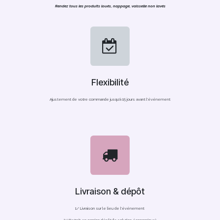
Rendez tous les produits loués, nappage, vaisselle non lavés
Flexibilité
Ajustement de votre commande jusqu'à 15 jours avant l'événement
Livraison & dépôt
1/ Livraison sur le lieu de l'événement
2/ Retrait en camion dépôt (la solution économique)