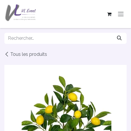
Se rendre au contenu
Tous les produits